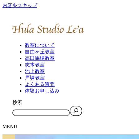
内容をスキップ
教室について
自由ヶ丘教室
高田馬場教室
志木教室
池上教室
戸塚教室
よくある質問
体験お申し込み
検索
MENU